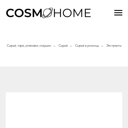
Сырьё, тара, упаковка, отдушки
→
Сырьё
→
Сырьё в розницу
→
Экстракты