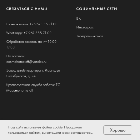
СВЯЗАТЬСЯ С НАМИ
СОЦИАЛЬНЫЕ СЕТИ
ВК
Горячая линия: +7 967 555 71 00
Инстаграм
WhatsApp: +7 967 555 71 00
Телеграмм-канал
Обработка заказов: пн-пт 10:00-
17:00
По заказам:
cosmohome.off@yandex.ru
Завод, штаб-квартира: г. Рязань, ул.
Октябрьская, д. 2А
Круглосуточная служба заботы: TG
@cosmohome_off
Наш сайт использует файлы cookie. Продолжая
Хорошо
пользоваться сайтом, вы автоматически соглашаетесь.