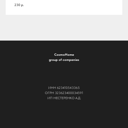
230
р.
CosmoHome
group of companies
ИНН 623410543365
ОГРН 323623400034591
ИП НЕСТЕРЕНКО А.Д.