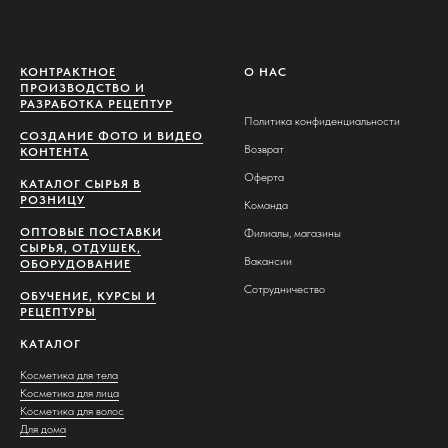
КОНТРАКТНОЕ
О НАС
ПРОИЗВОДСТВО И
РАЗРАБОТКА РЕЦЕПТУР
Политика конфиденциальности
СОЗДАНИЕ ФОТО И ВИДЕО
Возврат
КОНТЕНТА
Оферта
КАТАЛОГ СЫРЬЯ В
РОЗНИЦУ
К
оманда
ОПТОВЫЕ ПОСТАВКИ
Ф
илиалы, магазины
СЫРЬЯ, ОТДУШЕК,
Вакансии
ОБОРУДОВАНИЕ
Сотрудничество
ОБУЧЕНИЕ, КУРСЫ И
РЕЦЕПТУРЫ
КАТАЛОГ
Косметика для тела
Косметика для лица
Косметика для волос
Для дома