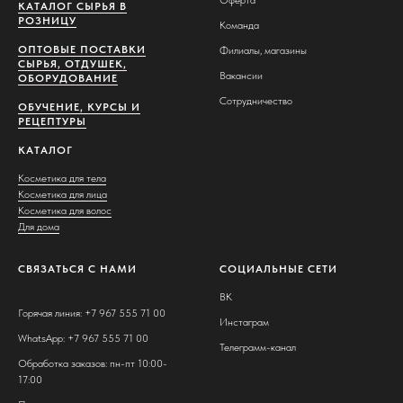
Оферта
КАТАЛОГ СЫРЬЯ В
РОЗНИЦУ
К
оманда
ОПТОВЫЕ ПОСТАВКИ
Ф
илиалы, магазины
СЫРЬЯ, ОТДУШЕК,
Вакансии
ОБОРУДОВАНИЕ
Сотрудничество
ОБУЧЕНИЕ, КУРСЫ И
РЕЦЕПТУРЫ
КАТАЛОГ
Косметика для тела
Косметика для лица
Косметика для волос
Для дома
СВЯЗАТЬСЯ С НАМИ
СОЦИАЛЬНЫЕ СЕТИ
ВК
Горячая линия: +7 967 555 71 00
Инстаграм
WhatsApp: +7 967 555 71 00
Телеграмм-канал
Обработка заказов: пн-пт 10:00-
17:00