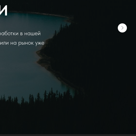
И
работки в нашей
или на рынок уже