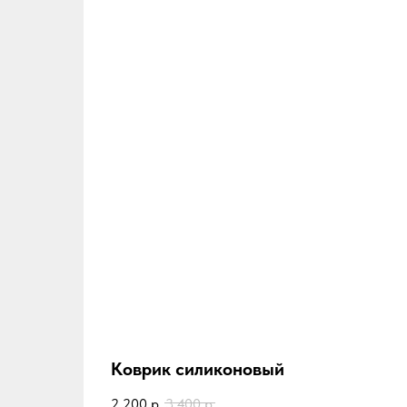
Коврик силиконовый
2 200
р.
3 400
р.