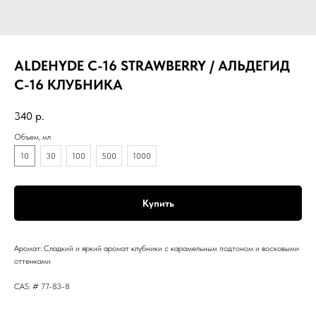
ALDEHYDE C-16 STRAWBERRY / АЛЬДЕГИД
С-16 КЛУБНИКА
340
р.
Объем, мл
10
30
100
500
1000
Купить
Аромат: Сладкий и яркий аромат клубники с карамельным подтоном и восковыми
оттенками
CAS: # 77-83-8