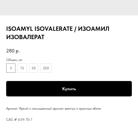
ISOAMYL ISOVALERATE / ИЗОАМИЛ
ИЗОВАЛЕРАТ
280
р.
Объем, мл
5
15
50
250
Купить
Аромат: Яркий и насыщенный аромат желтых и красных яблок
CAS: # 659-70-1