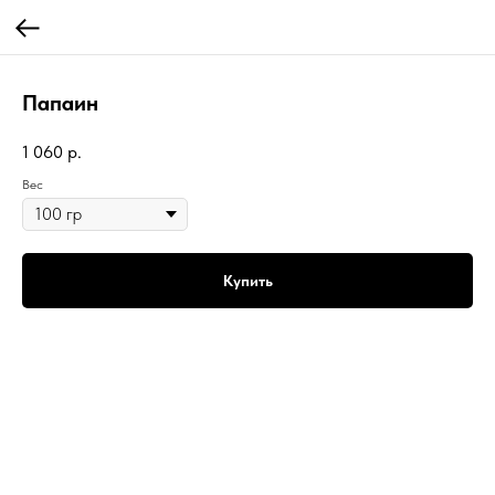
Папаин
1 060
р.
Вес
Купить