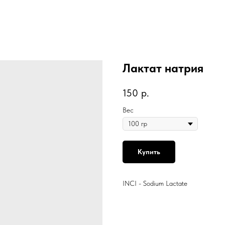
Лактат натрия
150
р.
Вес
Купить
INCI - Sodium Lactate