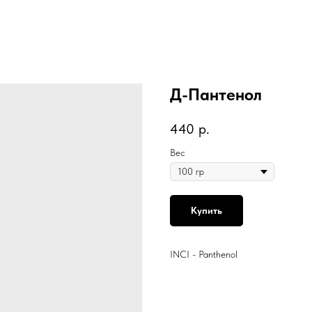
Д-Пантенол
440
р.
Вес
Купить
INCI - Panthenol