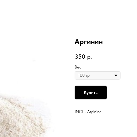
Аргинин
350
р.
Вес
Купить
INCI - Arginine