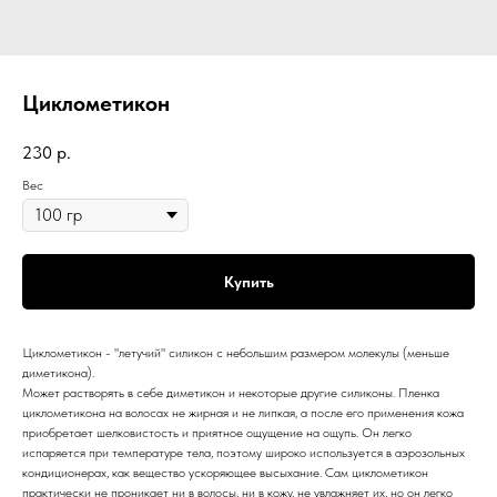
Циклометикон
230
р.
Вес
Купить
Циклометикон - "летучий" силикон с небольшим размером молекулы (меньше
диметикона).
Может растворять в себе диметикон
и некоторые другие силиконы. Пленка
циклометикона на волосах не жирная и не липкая, а после его применения кожа
приобретает шелковистость и приятное ощущение на ощупь. Он легко
испаряется при температуре тела, поэтому широко используется в аэрозольных
кондиционерах, как вещество ускоряющее высыхание. Сам циклометикон
практически не проникает ни в волосы, ни в кожу, не увлажняет их, но он легко